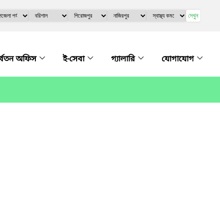
দেখুন
্ধ্বতন অফিস
ই-সেবা
গ্যালারি
যোগাযোগ