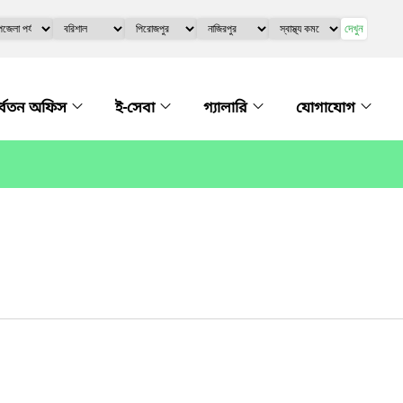
দেখুন
্ধ্বতন অফিস
ই-সেবা
গ্যালারি
যোগাযোগ