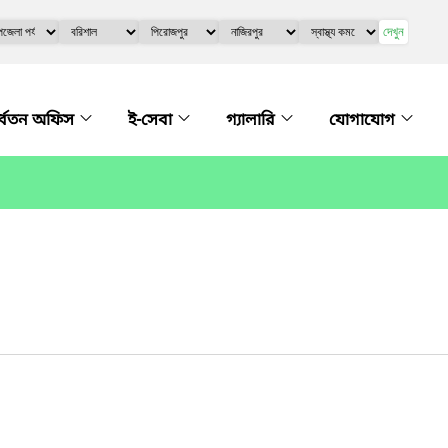
দেখুন
্ধ্বতন অফিস
ই-সেবা
গ্যালারি
যোগাযোগ