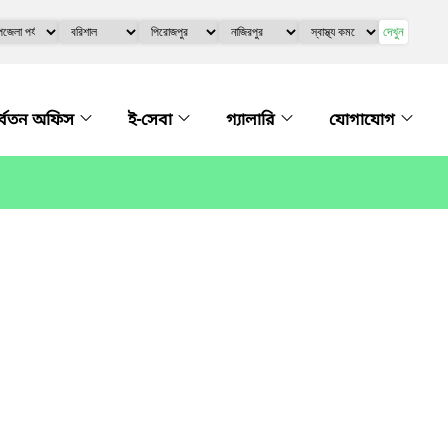
দেখুন
্ধ্বতন অফিস
ই-সেবা
গ্যালারি
যোগাযোগ