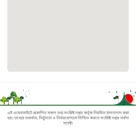
০১৯০৮৮৮৮৮৮৮
মাদকদ্রব্য নিয়ন্ত্রণ হটলাইন
১৬১১৩
জরুরী অভ্যন্তরীণ নৌ-পরিবহন হটলাইন
১৬৪৪৫
পাসপোর্ট বাতায়ন হটলাইন
১৬১৭১
এই ওয়েবসাইটে প্রকাশিত সকল তথ্য সংশ্লিষ্ট দপ্তর কর্তৃক নিয়মিত হালনাগাদ করা
হয়। তথ্যের যথার্থতা, নির্ভুলতা ও নির্ভরযোগ্যতা নিশ্চিত করতে সংশ্লিষ্ট দপ্তর সর্বদা
সচেষ্ট।
বাংলাদেশ মুক্তিযোদ্ধা কল্যাণ ট্রাস্ট