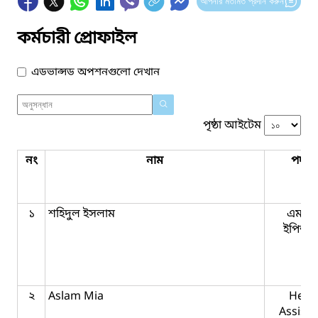
আপনার মতামত প্রদান করুন
কর্মচারী প্রোফাইল
এডভান্সড অপশনগুলো দেখান
পৃষ্ঠা আইটেম
নং
নাম
পদবি
১
শহিদুল ইসলাম
এমটি 
ইপিআই
২
Aslam Mia
Head
Assista