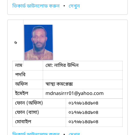
ভিকার্ড ডাউনলোড করুন
•
দেখুন
৬
নাম
মো: নাসির উদ্দিন
পদবি
অফিস
স্বাস্থ্য কমপ্লেক্স
ইমেইল
mdnasirrr01
@yahoo.com
ফোন (অফিস)
০১৭৬৮১৪৫৯০৪
ফোন (বাসা)
০১৭৬৮১৪৫৯০৪
মোবাইল
০১৭৬৮১৪৫৯০৪
ভিকার্ড ডাউনলোড করুন
•
দেখুন