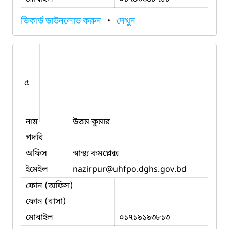
ভিকার্ড ডাউনলোড করুন
•
দেখুন
৫
নাম
উত্তম কুমার
পদবি
অফিস
স্বাস্থ্য কমপ্লেক্স
ইমেইল
nazirpur
@uhfpo.dghs.gov.bd
ফোন (অফিস)
ফোন (বাসা)
মোবাইল
০১৭১৯১৯৩৮১৩