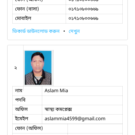
ফোন (বাসা)
০১৭১০৮০০৬৬৯
মোবাইল
০১৭১০৮০০৬৬৯
ভিকার্ড ডাউনলোড করুন
•
দেখুন
২
নাম
Aslam Mia
পদবি
অফিস
স্বাস্থ্য কমপ্লেক্স
ইমেইল
aslammia4599
@gmail.com
ফোন (অফিস)