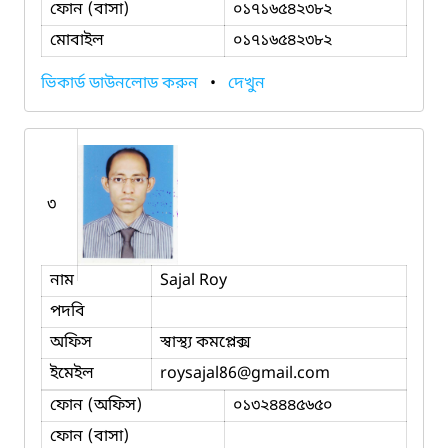
ফোন (বাসা)
০১৭১৬৫৪২৩৮২
মোবাইল
০১৭১৬৫৪২৩৮২
ভিকার্ড ডাউনলোড করুন
•
দেখুন
৩
নাম
Sajal Roy
পদবি
অফিস
স্বাস্থ্য কমপ্লেক্স
ইমেইল
roysajal86
@gmail.com
ফোন (অফিস)
০১৩২৪৪৪৫৬৫০
ফোন (বাসা)