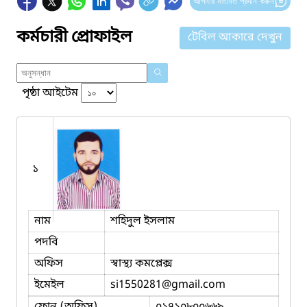
আপনার মতামত প্রদান করুন
কর্মচারী প্রোফাইল
টেবিল আকারে দেখুন
পৃষ্ঠা আইটেম
১
নাম
শহিদুল ইসলাম
পদবি
অফিস
স্বাস্থ্য কমপ্লেক্স
ইমেইল
si1550281
@gmail.com
ফোন (অফিস)
০১৭১০৮০০৬৬৯