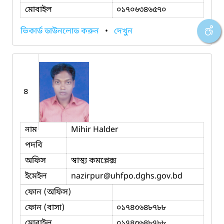
মোবাইল
০১৭০৬৩৪৬৫৭০
ভিকার্ড ডাউনলোড করুন
•
দেখুন
৪
নাম
Mihir Halder
পদবি
অফিস
স্বাস্থ্য কমপ্লেক্স
ইমেইল
nazirpur
@uhfpo.dghs.gov.bd
ফোন (অফিস)
ফোন (বাসা)
০১৭৪৩৬৪৮৭৮৮
মোবাইল
০১৭৪৩৬৪৮৭৮৮